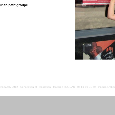
ur en petit groupe
iam Joly 2012 - Conception et Réalisation : Mathilde ROBEAU - 06 61 80 91 69 - mathilde.ro